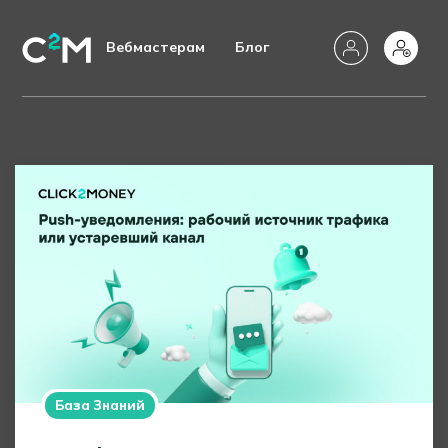
Вебмастерам
Блог
База Знаний