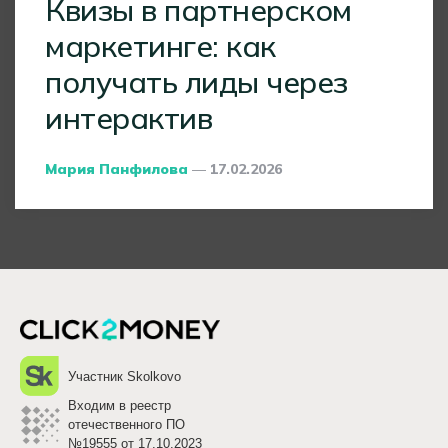
Квизы в партнерском
маркетинге: как
получать лиды через
интерактив
Posted
Мария Панфилова
17.02.2026
By
Участник Skolkovo
Входим в реестр
отечественного ПО
№19555 от 17.10.2023