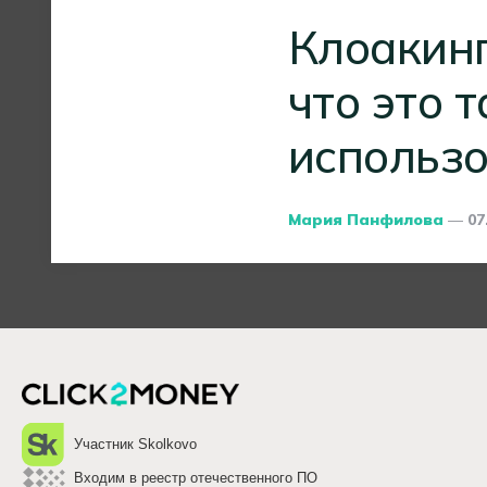
Клоакинг
что это т
использ
Posted
Мария Панфилова
07
By
Участник Skolkovo
Входим в реестр отечественного ПО