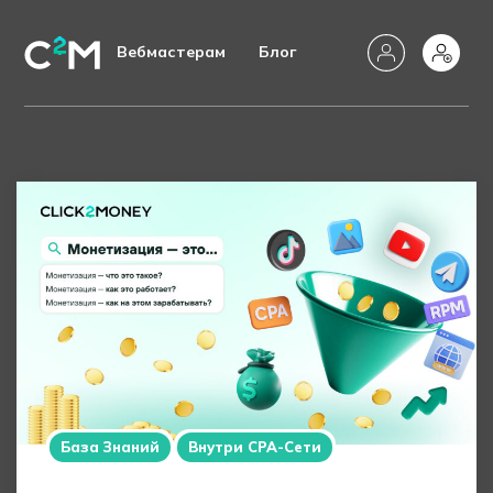
Вебмастерам
Блог
База Знаний
Внутри CPA-Сети