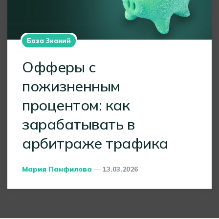
База Знаний
Офферы с
пожизненным
процентом: как
зарабатывать в
арбитраже трафика
Posted
Мария Панфилова
13.03.2026
By