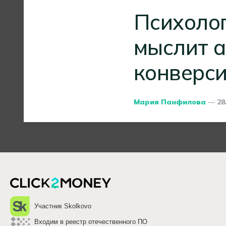
Психолог
мыслит а
конверс
Posted
Мария Панфилова
28
By
Участник Skolkovo
Входим в реестр отечественного ПО