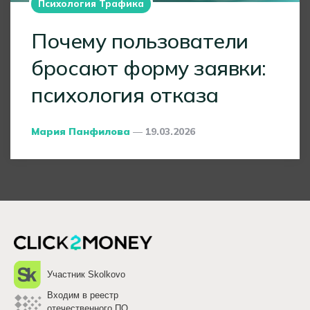
Психология Трафика
Почему пользователи
бросают форму заявки:
психология отказа
Posted
Мария Панфилова
19.03.2026
By
Участник Skolkovo
Входим в реестр
отечественного ПО