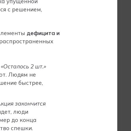
аха упущенной
ся с решением,
 элементы
дефицита и
о распространенных
у
«Осталось 2 шт.»
ют. Людям не
шение быстрее,
Акция закончится
идет, люди
мер до конца
тво спешки.