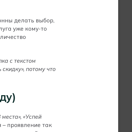
онны делать выбор,
луга уже кому-то
оличество
ка с текстом
 скидку», потому что
ду)
 места», «Успей
 – проявление так