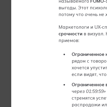
называемого
FOMO-
выгоды. Этот психол
потому что
очень не 
Маркетологи и UX-с
срочности
в визуал.
приемов:
Ограниченное 
рядом с товаро
хочется упусти
если видят, чт
Ограниченное 
через 01:59:59»
стремятся усп
распродажи или