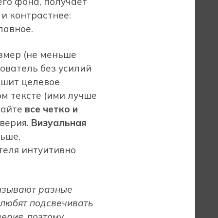
его фона, получает
и контрастнее:
лавное.
змер (не меньше
зователь без усилий
ршит целевое
м тексте (ими лучше
сайте
все четко и
оверия.
Визуальная
ьше,
теля интуитивно
вызывают разные
 любят подсвечивать
ерия, поэтому