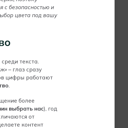
я с безопасностью и
выбор цвета под вашу
во
среди текста.
аж»
– глаз сразу
гов цифры работают
тво
.
бщение более
чин выбрать нас
), год
тличаются от
делаете контент