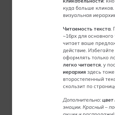
кликабельности
: кн
куда больше кликов.
визуальная иерархия
Читаемость
текста
.
~16px для основного
читает ваше предлож
действие. Избегайте
оформлять только ло
легко читается
, у п
иерархия
здесь тоже
второстепенный текс
скользит по страниц
Дополнительно:
цвет
эмоции. Красный – по
акции и распродажи)