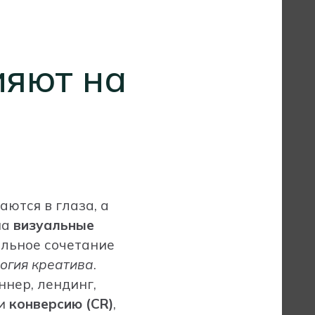
ияют на
ются в глаза, а
на
визуальные
ильное сочетание
огия креатива
.
ннер, лендинг,
и
конверсию (CR)
,