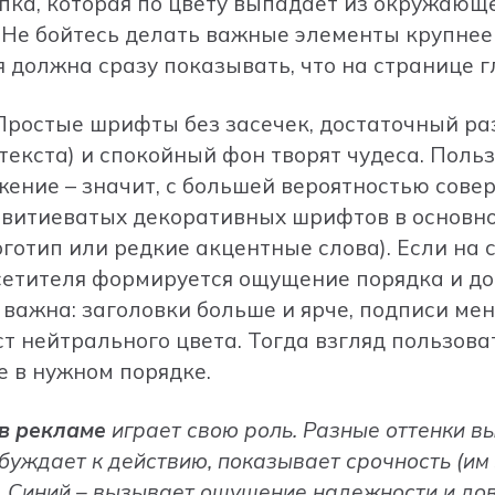
опка, которая по цвету выпадает из окружающ
 Не бойтесь делать важные элементы крупнее 
 должна сразу показывать, что на странице г
 Простые шрифты без засечек, достаточный ра
 текста) и спокойный фон творят чудеса. Поль
ение – значит, с большей вероятностью сове
 витиеватых декоративных шрифтов в основно
готип или редкие акцентные слова). Если на 
осетителя формируется ощущение порядка и д
 важна: заголовки больше и ярче, подписи мен
т нейтрального цвета. Тогда взгляд пользова
е в нужном порядке.
 в рекламе
играет свою роль. Разные оттенки 
буждает к действию, показывает срочность (им
. Синий – вызывает ощущение надежности и дов