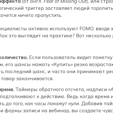
эффекта
(от англ.
Fear of Missing Out
), или стр
огический триггер заставляет людей торопить
хочется ничего пропустить
.
пециалисты активно используют FOMO, вводя
 Как это выглядит на практике? Вот нескольк
количество.
Если пользователь видит пометк
м, его шансы нажать «Купить» резко возраста
ть последний шанс, и часто они принимают ре
о товар заканчивается.
время.
Таймеры обратного отсчета, надписи
«
подталкивают к действию. Ведь когда время 
еть
до того, как часы покажут нули
. Добавив тай
 формы записи на вебинар, вы создаете чувс