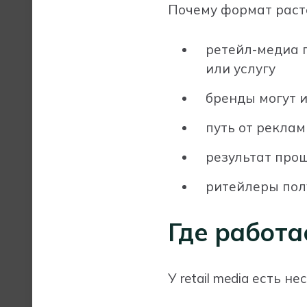
Почему формат расте
ретейл-медиа 
или услугу
бренды могут 
путь от реклам
результат про
ритейлеры пол
Где работа
У retail media есть 