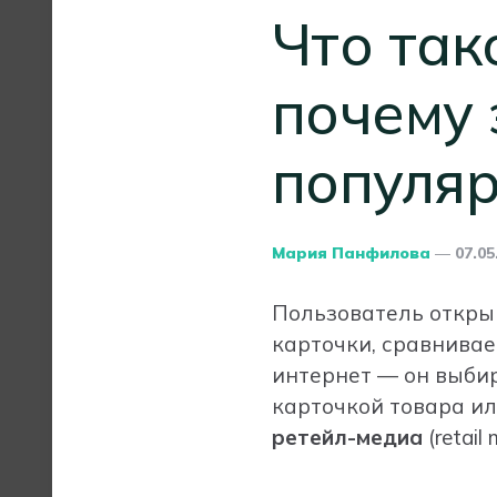
Что так
почему 
популя
Posted
Мария Панфилова
07.05
By
Пользователь открыв
карточки, сравнивает
интернет — он выбир
карточкой товара ил
ретейл-медиа
(retail 