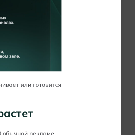
нивает или готовится
растет
 В обычной рекламе