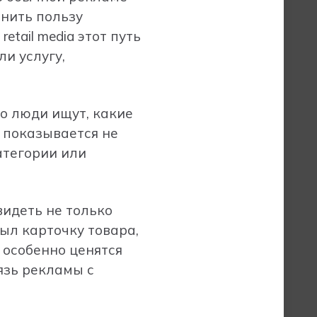
снить пользу
tail media этот путь
и услугу,
о люди ищут, какие
а показывается не
атегории или
видеть не только
рыл карточку товара,
a особенно ценятся
язь рекламы с