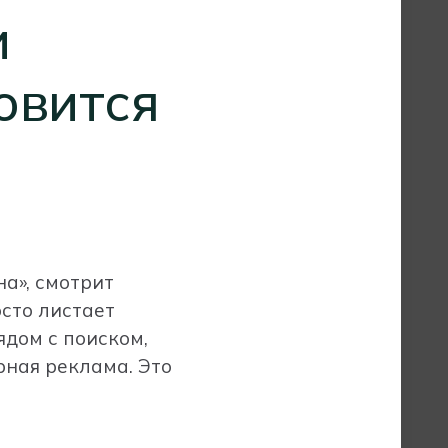
и
овится
а», смотрит
осто листает
ядом с поиском,
рная реклама. Это