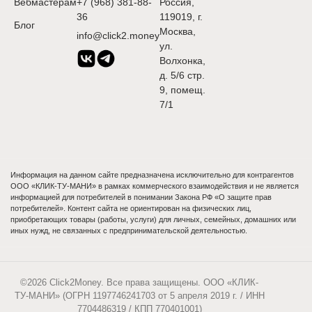
Вебмастерам
+7 (968) 381-88-
Россия,
36
119019, г.
Блог
Москва,
info@click2.money
ул.
Волхонка,
д. 5/6 стр.
9, помещ.
7/1
Информация на данном сайте предназначена исключительно для контрагентов
ООО «КЛИК-ТУ-МАНИ» в рамках коммерческого взаимодействия и не является
информацией для потребителей в понимании Закона РФ «О защите прав
потребителей». Контент сайта не ориентирован на физических лиц,
приобретающих товары (работы, услуги) для личных, семейных, домашних или
иных нужд, не связанных с предпринимательской деятельностью.
©2026 Click2Money. Все права защищены. ООО «КЛИК-
ТУ-МАНИ» (ОГРН 1197746241703 от 5 апреля 2019 г. / ИНН
7704486319 / КПП 770401001)