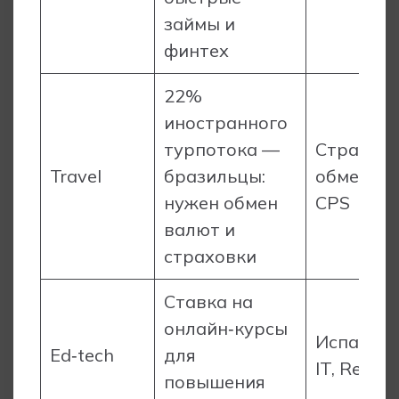
займы и
финтех
22%
иностранного
турпотока —
Страховк
Travel
бразильцы:
обмен ва
нужен обмен
CPS
валют и
страховки
Ставка на
онлайн‑курсы
Испански
Ed‑tech
для
IT, RevSh
повышения