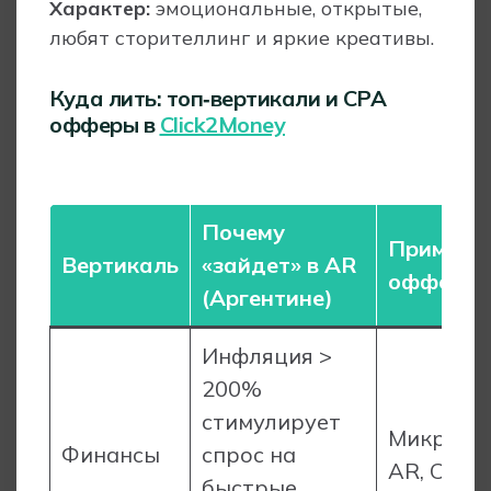
Характер:
эмоциональные, открытые,
любят сторителлинг и яркие креативы.
Куда лить: топ‑вертикали и CPA
офферы в
Click2Money
Почему
Пример
Вертикаль
«зайдет» в AR
оффера*
(Аргентине)
Инфляция >
200%
стимулирует
Микрокр
Финансы
спрос на
AR, CPL
быстрые