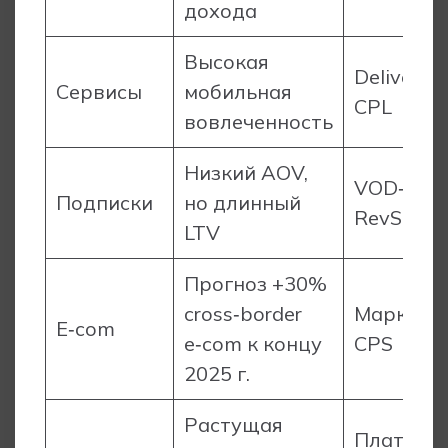
дохода
Высокая
Delivery‑
Сервисы
мобильная
CPL
вовлеченность
Низкий AOV,
VOD‑серв
Подписки
но длинный
RevShare
LTV
Прогноз +30%
cross‑border
Маркетпл
E‑com
e‑com к концу
CPS
2025 г.
Растущая
Платфор