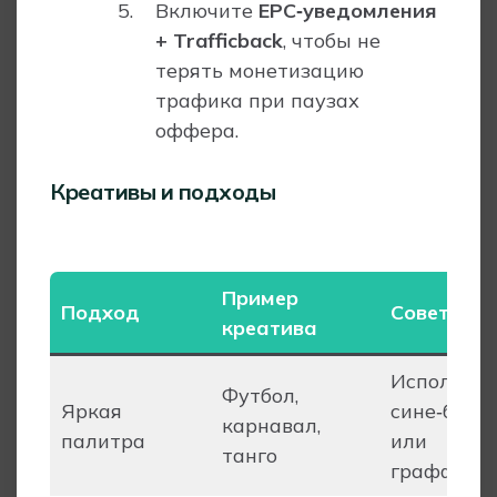
Включите
EPC‑уведомления
+ Trafficback
, чтобы не
терять монетизацию
трафика при паузах
оффера.
Креативы и подходы
Пример
Подход
Советы
креатива
Используй
Футбол,
Яркая
сине‑белы
карнавал,
палитра
или
танго
граффити‑