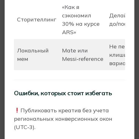
«Как я
сэкономил
Делайте ч
Сторителлинг
30% на курсе
до/после
ARS»
Не перегн
Локальный
Mate или
клиширов
мем
Messi‑reference
варианта
Ошибки, которых стоит избегать
Публиковать креатив без учета
региональных конверсионных окон
(UTC‑3).