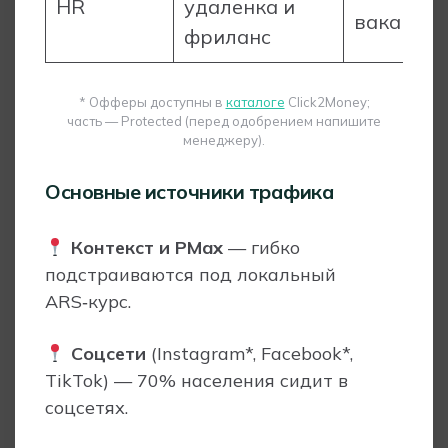
HR
удаленка и
вака нсий
фриланс
* Офферы доступны в
каталоге
Click2Money;
часть — Protected (перед одобрением напишите
менеджеру).
Основные источники трафика
Контекст и PMax
— гибко
подстраиваются под локальный
ARS‑курс.
Соцсети
(Instagram*, Facebook*,
TikTok) — 70% населения сидит в
соцсетях.