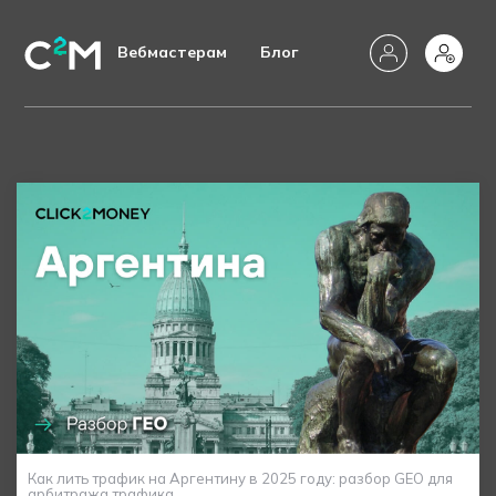
Вебмастерам
Блог
Как лить трафик на Аргентину в 2025 году: разбор GEO для
арбитража трафика