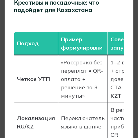
Креативы и посадочные: что
подойдет для Казахстана
Пример
Советы к
Подход
формулировки
запуску
«Рассрочка без
1–2 выго
переплат • QR-
+ строка
Четкое УТП
оплата •
доверия 
решение за 3
CTA, цена
минуты»
KZT
В регион
Локализация
Переключатель
часто
RU/KZ
языка в шапке
прибавля
CR