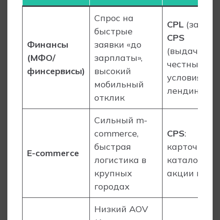
Спрос на
CPL
(заявка)
быстрые
CPS
Финансы
заявки «до
(выдача),
(МФО/
зарплаты»,
честные
финсервисы)
высокий
условия на
мобильный
лендинге
отклик
Сильный m-
commerce,
CPS
:
быстрая
карточки,
E-commerce
логистика в
каталоги,
крупных
акции в KZ
городах
Низкий AOV