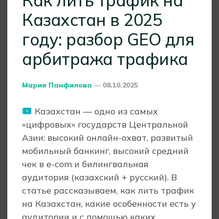
Как лить трафик на
Казахстан в 2025
году: разбор GEO для
арбитража трафика
Posted
Мария Панфилова
08.10.2025
By
Казахстан — одно из самых
«цифровых» государств Центральной
Азии: высокий онлайн-охват, развитый
мобильный банкинг, высокий средний
чек в e-com и билингвальная
аудитория (казахский + русский). В
статье рассказываем, как лить трафик
на Казахстан, какие особенности есть у
аудитории и с помощью каких