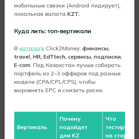
мобильные связки (Android лидирует),
локальная валюта
KZT.
Куда лить: топ-вертикали
В
каталоге
Click2Money:
финансы,
travel, HR, EdTtech, сервисы, подписки,
E-com
. Под Казахстан лучше собирать
портфель из 2–3 офферов под разные
модели (CPA/CPL/CPS), чтобы
выровнять EPC и снизить риски.
Почему
Что
Вертикаль
подойдет
тестироват
для KZ
на старте