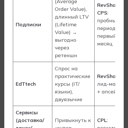
(Average
RevShare
/
Order Value),
CPS
:
длинный LTV
пробный
Подписки
(Lifetime
период
Value) →
первый
выгодно
месяц
через
ретеншн
Спрос на
практические
RevShare
:
EdTtech
курсы (IT/
лид-магни
языки),
+ апсейл
двуязычие
Сервисы
(доставка/
Привыкнуть к
CPL
:
такси/
«супер-
регистраци