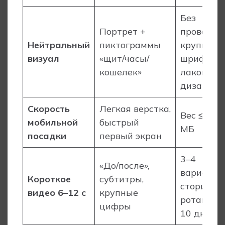
Без
Портрет +
провокац
Нейтральный
пиктограммы
крупные
визуал
«щит/часы/
шрифты,
кошелек»
лаконичн
дизайн
Скорость
Легкая верстка,
Вес ≤ 1,5–
мобильной
быстрый
МБ
посадки
первый экран
3–4
«До/после»,
вариации
Короткое
субтитры,
сториборд
видео 6–12 с
крупные
ротация 
цифры
10 дней