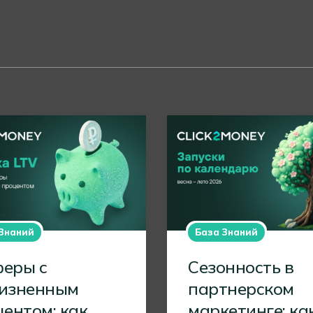
Знаний
База Знаний
еры с
Сезонность в
изненным
партнерском
ентом: как
маркетинге: ка