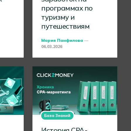
программах по
туризму и
путешествиям
Posted
Мария Панфилова
By
06.03.2026
База Знаний
История CPA-