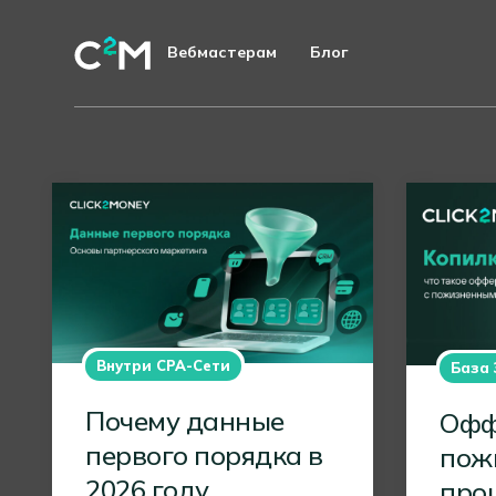
Вебмастерам
Блог
Внутри CPA-Сети
База 
Почему данные
Офф
первого порядка в
пож
2026 году
проц