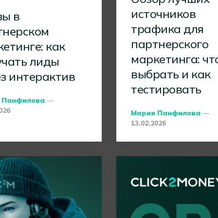
источников
зы в
трафика для
тнерском
партнерского
етинге: как
маркетинга: чт
учать лиды
выбрать и как
ез интерактив
тестировать
d
 Панфилова
026
Posted
Мария Панфилова
By
13.02.2026