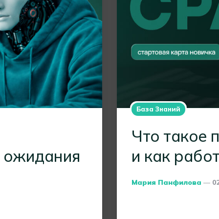
База Знаний
Что такое 
и ожидания
и как рабо
Posted
Мария Панфилова
0
By