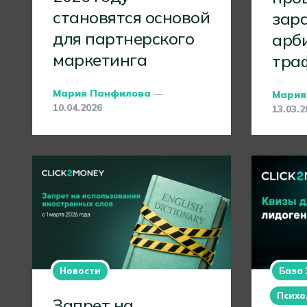
становятся основой
зар
для партнерского
арб
маркетинга
тра
Posted
Poste
Мария Панфилова
Мария
By
By
10.04.2026
13.03.2
Новости
База 
Психо
Запрет на