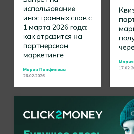
использование
Кви
иностранных слов с
пар
1 марта 2026 года:
марк
как отразится на
пол
партнерском
чер
маркетинге
Poste
Мария
By
17.02.2
Posted
Мария Панфилова
By
26.02.2026