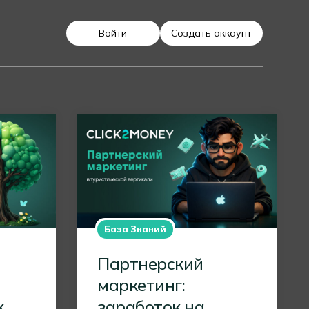
Войти
Создать аккаунт
База Знаний
Партнерский
маркетинг:
к
заработок на