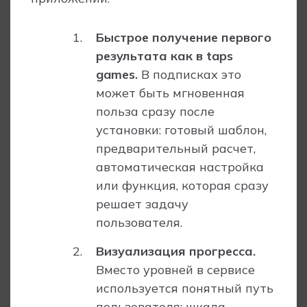
Быстрое получение первого
результата как в
taps
games
.
В подписках это
может быть мгновенная
польза сразу после
установки: готовый шаблон,
предварительный расчет,
автоматическая настройка
или функция, которая сразу
решает задачу
пользователя.
Визуализация прогресса.
Вместо уровней в сервисе
используется понятный путь
пользователя: шкала