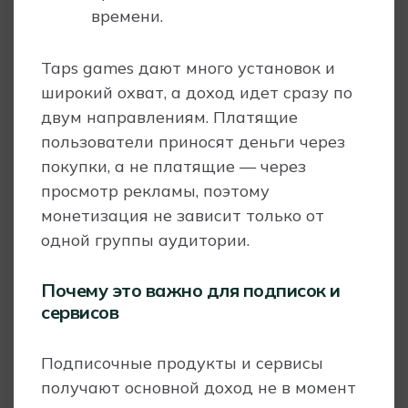
времени.
Taps games дают много установок и
широкий охват, а доход идет сразу по
двум направлениям. Платящие
пользователи приносят деньги через
покупки, а не платящие — через
просмотр рекламы, поэтому
монетизация не зависит только от
одной группы аудитории.
Почему это важно для подписок и
сервисов
Подписочные продукты и сервисы
получают основной доход не в момент