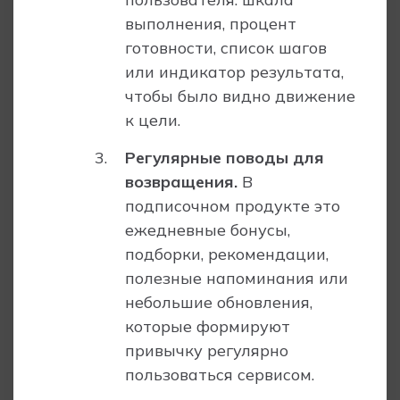
выполнения, процент
готовности, список шагов
или индикатор результата,
чтобы было видно движение
к цели.
Регулярные поводы для
возвращения.
В
подписочном продукте это
ежедневные бонусы,
подборки, рекомендации,
полезные напоминания или
небольшие обновления,
которые формируют
привычку регулярно
пользоваться сервисом.