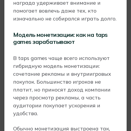
награда удерживает внимание и
помогает вовлечь даже тех, кто
изначально не собирался играть долго.
Модель монетизации: как на taps
games зарабатывают
В taps games чаще всего используют
гибридную модель монетизации:
сочетание рекламы и внутриигровых
покупок. Большинство игроков не
платит, но приносят доход компании
через просмотр рекламы, а часть
аудитории покупает ускорения и
удобства.
Обычно монетизация выстроена так,