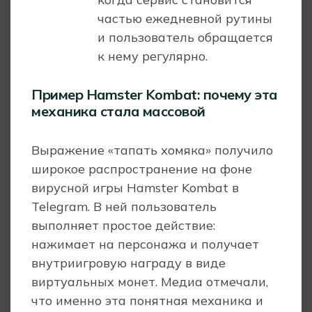
частью ежедневной рутины
и пользователь обращается
к нему регулярно.
Пример Hamster Kombat: почему эта
механика стала массовой
Выражение «тапать хомяка» получило
широкое распространение на фоне
вирусной игры Hamster Kombat в
Telegram. В ней пользователь
выполняет простое действие:
нажимает на персонажа и получает
внутриигровую награду в виде
виртуальных монет. Медиа отмечали,
что именно эта понятная механика и