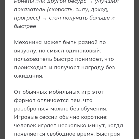
монеты или другой ресурс → улучшил
показатель (скорость, силу, доход,
прогресс) → стал получать больше и
быстрее
Механика может быть разной по
визуалу, но смысл одинаковый:
пользователь быстро понимает, что
происходит, и получает награду без
ожидания.
От обычных мобильных игр этот
формат отличается тем, что
разобраться можно без обучения.
Игровые сессии обычно короткие:
человек играет несколько минут, когда
появляется свободное время. Быстрая