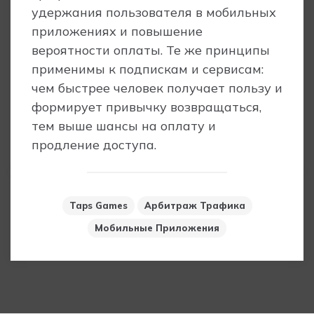
удержания пользователя в мобильных
приложениях и повышение
вероятности оплаты. Те же принципы
применимы к подпискам и сервисам:
чем быстрее человек получает пользу и
формирует привычку возвращаться,
тем выше шансы на оплату и
продление доступа.
Taps Games
Арбитраж Трафика
Мобильные Приложения