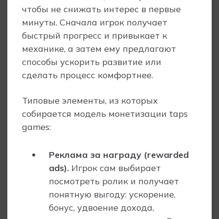
чтобы не снижать интерес в первые
минуты. Сначала игрок получает
быстрый прогресс и привыкает к
механике, а затем ему предлагают
способы ускорить развитие или
сделать процесс комфортнее.
Типовые элементы, из которых
собирается модель монетизации taps
games:
Реклама за награду (rewarded
ads).
Игрок сам выбирает
посмотреть ролик и получает
понятную выгоду: ускорение,
бонус, удвоение дохода,