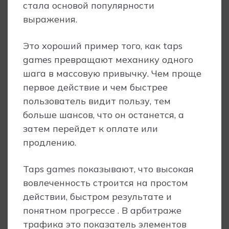
стала основой популярности
выражения.
Это хороший пример того, как taps
games превращают механику одного
шага в массовую привычку. Чем проще
первое действие и чем быстрее
пользователь видит пользу, тем
больше шансов, что он останется, а
затем перейдет к оплате или
продлению.
Taps games показывают, что высокая
вовлеченность строится на простом
действии, быстром результате и
понятном прогрессе . В арбитраже
трафика это показатель элементов